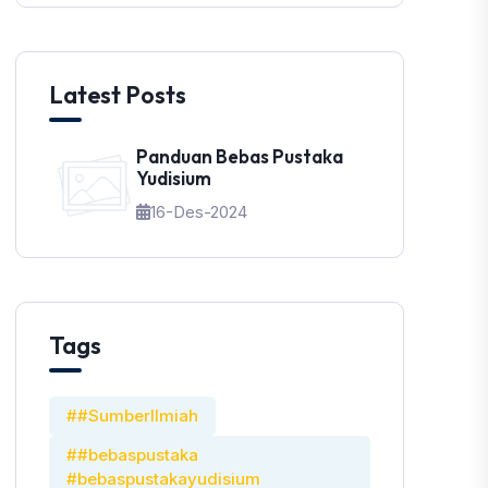
Latest Posts
Panduan Bebas Pustaka
Yudisium
16-Des-2024
Tags
##SumberIlmiah
##bebaspustaka
#bebaspustakayudisium