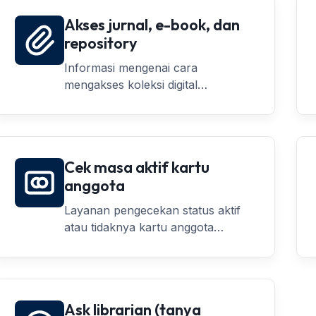
Akses jurnal, e-book, dan
repository
Informasi mengenai cara
mengakses koleksi digital
perpustakaan, baik jurnal, e-book,
maupun repository tugas akhir.
Cek masa aktif kartu
anggota
Layanan pengecekan status aktif
atau tidaknya kartu anggota
perpustakaan.
Ask librarian (tanya