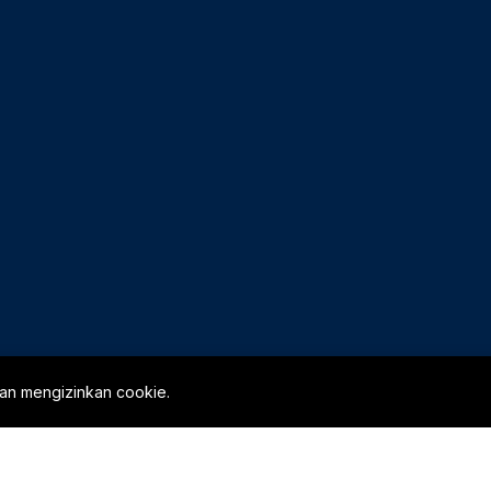
gan mengizinkan cookie.
 Utara, Depok, Sleman,
801918, 2801900.