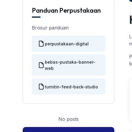
Panduan Perpustakaan
Brosur panduan
L
m
perpustakaan-digital
P
bebas-pustaka-banner-
b
web
turnitin-feed-back-studio
No posts