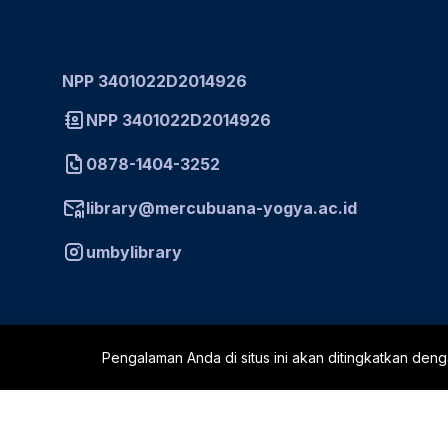
NPP 3401022D2014926
NPP 3401022D2014926
0878-1404-3252
library@mercubuana-yogya.ac.id
umbylibrary
Pengalaman Anda di situs ini akan ditingkatkan den
Kampus I: Jl. Wates Km.
Kampus III: Jl. Ring Road
10 Yogyakarta
Yogyakarta, Telp: 0274-2