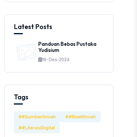
Latest Posts
Panduan Bebas Pustaka
Yudisium
16-Des-2024
Tags
##SumberIlmiah
##RisetIlmiah
##LiterasiDigital